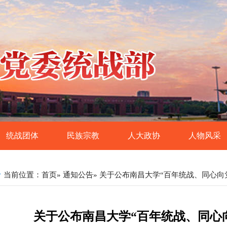
统战团体
民族宗教
人大政协
人物风采
侨联
民族工作
全国、省、设区市人大代表
当前位置：
首页
»
通知公告
» 关于公布南昌大学“百年统战、同心向
党外知识分子联谊
宗教工作
全国、省、设区市政协委员
同学会·留学人员联谊会
政府参事和文史馆员
关于公布南昌大学“百年统战、同心
团体中央、省级层面任
特约监督员