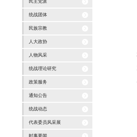
民主党派
农工党南昌大学委
统战团体
九三学社南昌大学委
民族宗教
各民主党派中央、省级
人大政协
职情况
人物风采
统战理论研究
政策服务
通知公告
统战动态
代表委员风采展
时事要闻