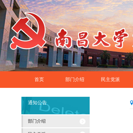
首页
部门介绍
民主党派
导
统战工作基本概况
民革南昌大学委员
通知公告
航
民盟南昌大学委员
菜
民建南昌大学委员
欧美
部门介绍
单
民进南昌大学委员
各统战