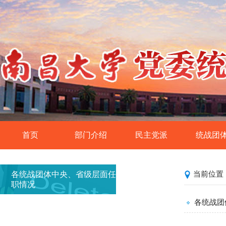
首页
部门介绍
民主党派
统战团
统战工作基本概况
民革南昌大学委员
侨联
各统战团体中央、省级层面任
当前位置
民盟南昌大学委员
党外知识分
职情况
民建南昌大学委员
欧美同学会·留
各统战团
民进南昌大学委员
各统战团体中央