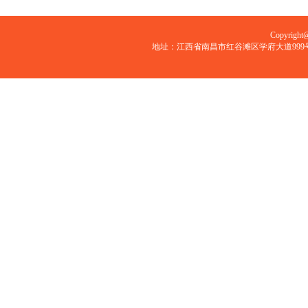
农工党南昌大学委员
职情
Copyri
九三学社南昌大学委员
地址：江西省南昌市红谷滩区学府大道999号 邮编：33
各民主党派中央、省级层面任
职情况