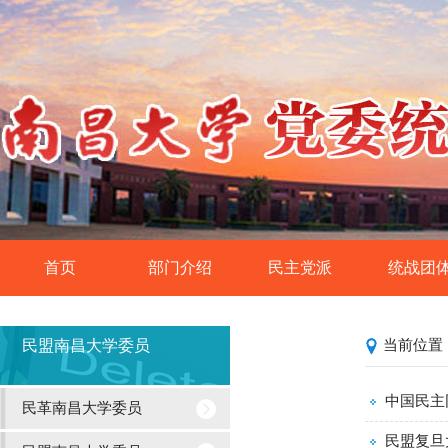
首页
部门介绍
民主党派
统战团
统战工作基本概况
民革南昌大学委员
侨联
民盟南昌大学委员
当前位置
民盟南昌大学委员
党外知识分
民建南昌大学委员
欧美同学会·留
中国民主
民革南昌大学委员
民进南昌大学委员
各统战团体中央