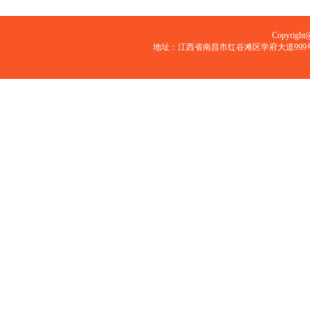
农工党南昌大学委员
职情
Copyri
九三学社南昌大学委员
地址：江西省南昌市红谷滩区学府大道999号 邮编：33
各民主党派中央、省级层面任
职情况