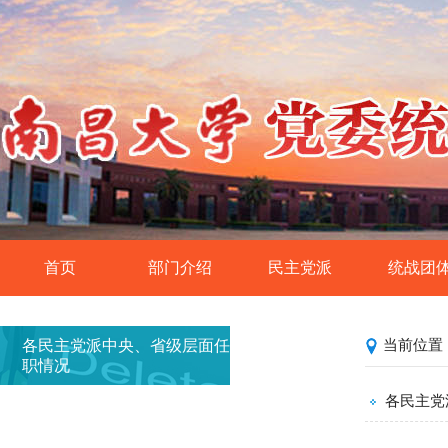
首页
部门介绍
民主党派
统战团
统战工作基本概况
民革南昌大学委员
侨联
各民主党派中央、省级层面任
当前位置
民盟南昌大学委员
党外知识分
职情况
民建南昌大学委员
欧美同学会·留
各民主党
民进南昌大学委员
各统战团体中央