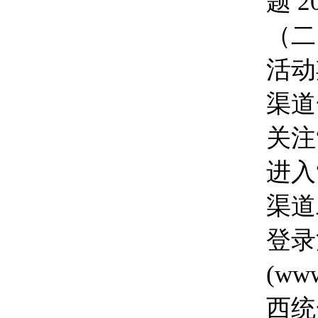
题 2
（二
活动
渠道
关注
进入
渠道
登录江
(ww
西统一