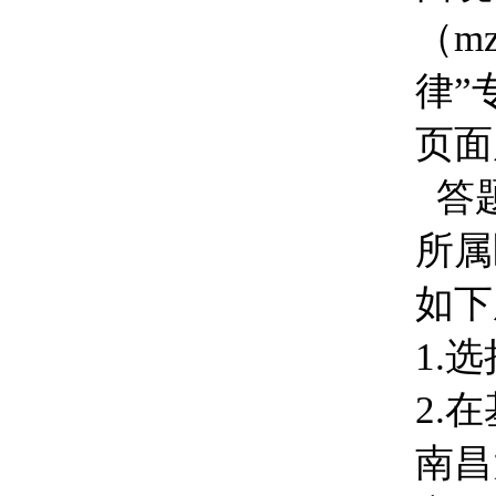
（mz
律”
页面
答
所属
如下
1.
2.
南昌