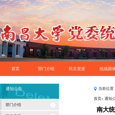
首页
部门介绍
民主党派
统战团
统战工作基本概况
民革南昌大学委员
侨联
通知公告
当前位置
民盟南昌大学委员
党外知识分
首页
»
通知
民建南昌大学委员
欧美同学会·留
部门介绍
南大统
民进南昌大学委员
各统战团体中央