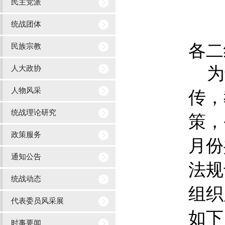
民主党派
农工党南昌大学委员
职情
统战团体
九三学社南昌大学委员
各二
民族宗教
各民主党派中央、省级层面任
为
人大政协
职情况
人物风采
传，
统战理论研究
策，
政策服务
月份
通知公告
法规
统战动态
组织
代表委员风采展
如下
时事要闻